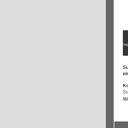
htt
Su
ei
Ko
Su
su