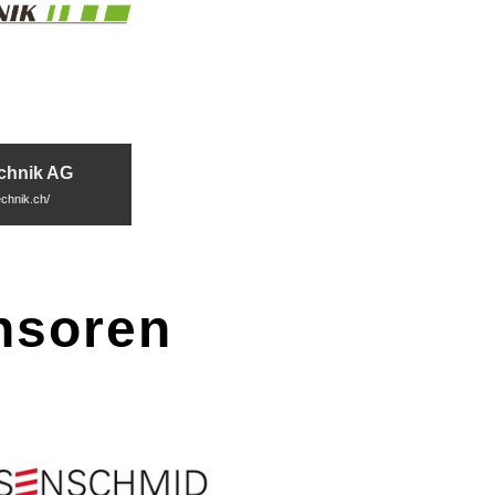
chnik AG
echnik.ch/
nsoren