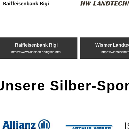
Raiffeisenbank Rigi
Wismer Landte
https://www.raiffeisen.ch/rigi/de.html
https://wismerlandt
Unsere Silber-Spo