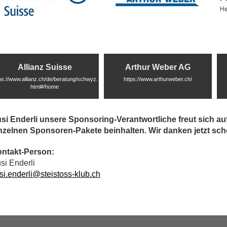
Allianz Suisse
Arthur Weber AG
ps://www.allianz.ch/de/beratung/schwyz.
https://www.arthurweber.ch/
html#/home
si Enderli unsere Sponsoring-Verantwortliche freut sich auf
nzelnen Sponsoren-Pakete beinhalten. Wir danken jetzt sch
ntakt-Person:
si Enderli
si.enderli@steistoss-klub.ch