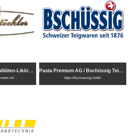
Bürgenstöckler Spezialitäten-Likörerei
Pasta Premium AG / Bschüssig Teigwaren
rueter.ch/
https://bschuessig.ch/de/