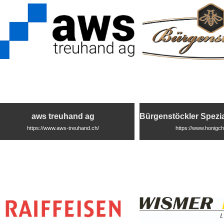
aws treuhand ag
https://www.aws-treuhand.ch/
https://www.honigch